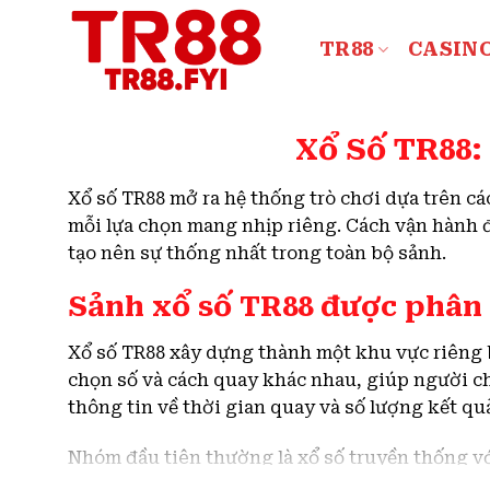
TR88
CASIN
Xổ Số TR88:
Xổ số TR88 mở ra hệ thống trò chơi dựa trên cá
mỗi lựa chọn mang nhịp riêng. Cách vận hành
tạo nên sự thống nhất trong toàn bộ sảnh.
Sảnh xổ số TR88 được phân 
Xổ số TR88 xây dựng thành một khu vực riêng b
chọn số và cách quay khác nhau, giúp người c
thông tin về thời gian quay và số lượng kết qu
Nhóm đầu tiên thường là xổ số truyền thống vớ
các dạng quay nhanh như Keno với chu kỳ chỉ từ