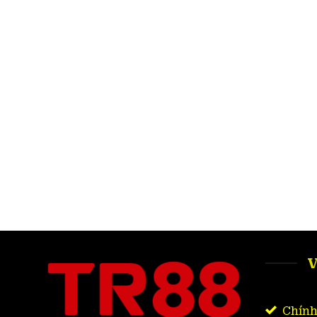
Các loại hình dự thưởng của
Cấu trúc của xổ số TR88 không dừng lại ở một 
chu kỳ quay, tạo nên nhiều hướng tiếp cận tr
Xổ số truyền thống
Dạng này giữ nguyên phong cách quay số theo n
thưởng từ giải đặc biệt đến giải nhỏ hơn. Ngườ
Cách vận hành của xổ số TR88 ở nhóm này bám s
gồm 2 đến 5 chữ số, phân tầng theo từng giải.
Chính