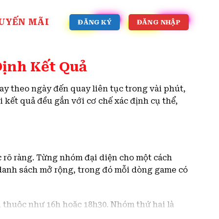
UYẾN MÃI
ĐĂNG KÝ
ĐĂNG NHẬP
Định Kết Quả
ay theo ngày đến quay liên tục trong vài phút,
i kết quả đều gắn với cơ chế xác định cụ thể,
c rõ ràng. Từng nhóm đại diện cho một cách
 danh sách mở rộng, trong đó mỗi dòng game có
 thuộc như 16h hoặc 18h30. Nhóm thứ hai là
 sản phẩm quốc tế cũng được tích hợp với tần