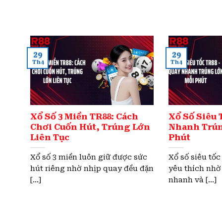
suất quay dày đặc hơn, đôi khi mỗi giờ có từ 1
Sự phân chia này giúp xổ số TR88 không bị dàn
thị kết quả. Người tham gia có thể lựa chọn dựa
29
29
Th4
Th4
Xổ Số 3 Miền TR88: Cách
Xổ Số Siêu 
Chơi Cuốn Hút, Trúng Lớn
Nhanh Trún
Liên Tục
Phút
Xổ số 3 miền luôn giữ được sức
Xổ số siêu tố
hút riêng nhờ nhịp quay đều đặn
yêu thích nhờ
[...]
nhanh và [...]