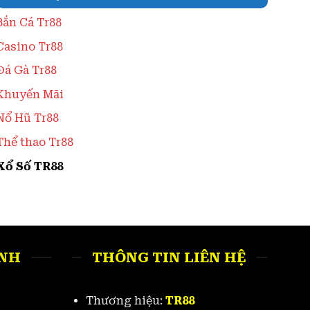
Bắn Cá Tr88
Casino Tr88
Đá Gà Tr88
Khuyến Mãi
Nổ Hũ Tr88
c nhau nằm ở cách chọn số, số lượng kết quả và
Thể thao Tr88
Xổ Số TR88
 kỳ quay tạo ra một dãy kết quả gồm nhiều giải
 giờ cố định.
ANH
THÔNG TIN LIÊN HỆ
n cách hiển thị số trúng. Các dãy số thường
Thương hiệu:
TR88