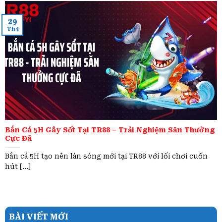
29
Th4
Vì sao sảnh bắn cá đổi thưởng TR88
được yêu thích đến vậy?
Không phải ngẫu nhiên mà sảnh game này nhanh
chóng thu hút sự chú ý. Sự kết hợp giữa công
nghệ hiện đại và cách xây dựng nội dung linh hoạt
đã tạo nên sức hút riêng.
Bắn Cá 5H Gây Sốt Tại TR88 – Trải Nghiệm Săn Thưởng
Thiết kế sống động, dễ tạo cảm hứng
Cực Đã
Hệ thống đồ họa được TR88 đầu tư theo phong
Bắn cá 5H tạo nên làn sóng mới tại TR88 với lối chơi cuốn
cách đại dương chân thực. Từng loài cá được mô
hút [...]
phỏng chi tiết với màu sắc rõ nét, chuyển động
mượt mà. Hiệu ứng bắn đạn và nổ cá cũng được xử
lý tinh tế, mang lại cảm giác chân thực.
BÀI VIẾT MỚI