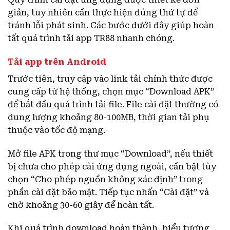
giản, tuy nhiên cần thực hiện đúng thứ tự để
tránh lỗi phát sinh. Các bước dưới đây giúp hoàn
tất quá trình tải app TR88 nhanh chóng.
Tải app trên Android
Trước tiên, truy cập vào link tải chính thức được
cung cấp từ hệ thống, chọn mục “Download APK”
để bắt đầu quá trình tải file. File cài đặt thường có
dung lượng khoảng 80-100MB, thời gian tải phụ
thuộc vào tốc độ mạng.
Mở file APK trong thư mục “Download”, nếu thiết
bị chưa cho phép cài ứng dụng ngoài, cần bật tùy
chọn “Cho phép nguồn không xác định” trong
phần cài đặt bảo mật. Tiếp tục nhấn “Cài đặt” và
chờ khoảng 30-60 giây để hoàn tất.
Khi quá trình download hoàn thành, biểu tượng