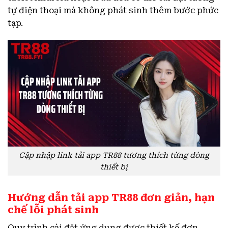
tự điện thoại mà không phát sinh thêm bước phức
tạp.
Cập nhập link tải app TR88 tương thích từng dòng
thiết bị
Hướng dẫn tải app TR88 đơn giản, hạn
chế lỗi phát sinh
Quy trình cài đặt ứng dụng được thiết kế đơn