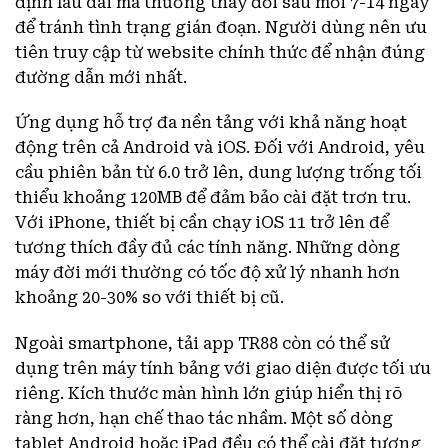
định lâu dài mà thường thay đổi sau mỗi 7-14 ngày
để tránh tình trạng gián đoạn. Người dùng nên ưu
tiên truy cập từ website chính thức để nhận đúng
đường dẫn mới nhất.
Ứng dụng hỗ trợ đa nền tảng với khả năng hoạt
động trên cả Android và iOS. Đối với Android, yêu
cầu phiên bản từ 6.0 trở lên, dung lượng trống tối
thiểu khoảng 120MB để đảm bảo cài đặt trơn tru.
Với iPhone, thiết bị cần chạy iOS 11 trở lên để
tương thích đầy đủ các tính năng. Những dòng
máy đời mới thường có tốc độ xử lý nhanh hơn
khoảng 20-30% so với thiết bị cũ.
Ngoài smartphone, tải app TR88 còn có thể sử
dụng trên máy tính bảng với giao diện được tối ưu
riêng. Kích thước màn hình lớn giúp hiển thị rõ
ràng hơn, hạn chế thao tác nhầm. Một số dòng
tablet Android hoặc iPad đều có thể cài đặt tương