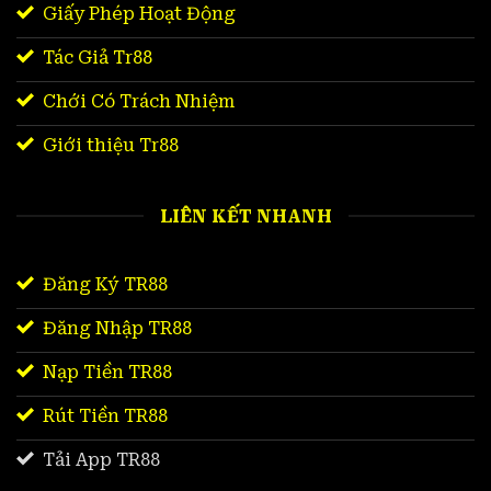
Giấy Phép Hoạt Động
Tác Giả Tr88
Chới Có Trách Nhiệm
Giới thiệu Tr88
LIÊN KẾT NHANH
Đăng Ký TR88
Đăng Nhập TR88
Nạp Tiền TR88
Rút Tiền TR88
Tải App TR88