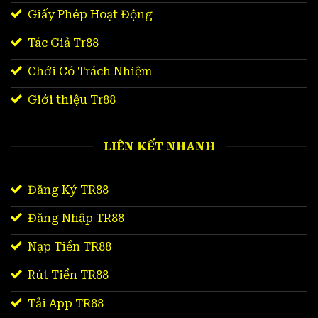
Giấy Phép Hoạt Động
Tác Giả Tr88
Chới Có Trách Nhiệm
Giới thiệu Tr88
LIÊN KẾT NHANH
Đăng Ký TR88
Đăng Nhập TR88
Nạp Tiền TR88
Rút Tiền TR88
Tải App TR88