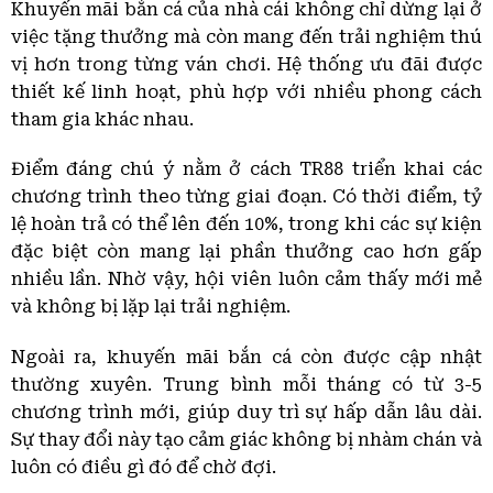
Khuyến mãi bắn cá của nhà cái không chỉ dừng lại ở
việc tặng thưởng mà còn mang đến trải nghiệm thú
vị hơn trong từng ván chơi. Hệ thống ưu đãi được
thiết kế linh hoạt, phù hợp với nhiều phong cách
tham gia khác nhau.
Điểm đáng chú ý nằm ở cách TR88 triển khai các
chương trình theo từng giai đoạn. Có thời điểm, tỷ
lệ hoàn trả có thể lên đến 10%, trong khi các sự kiện
đặc biệt còn mang lại phần thưởng cao hơn gấp
nhiều lần. Nhờ vậy, hội viên luôn cảm thấy mới mẻ
và không bị lặp lại trải nghiệm.
Ngoài ra, khuyến mãi bắn cá còn được cập nhật
thường xuyên. Trung bình mỗi tháng có từ 3-5
chương trình mới, giúp duy trì sự hấp dẫn lâu dài.
Sự thay đổi này tạo cảm giác không bị nhàm chán và
luôn có điều gì đó để chờ đợi.