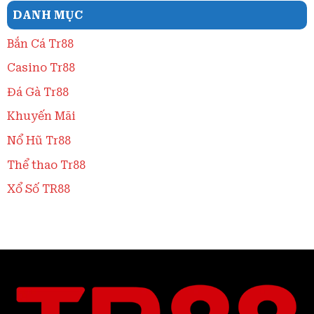
DANH MỤC
Bắn Cá Tr88
Casino Tr88
Đá Gà Tr88
Khuyến Mãi
Nổ Hũ Tr88
Thể thao Tr88
Xổ Số TR88