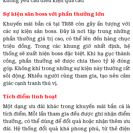
không yêu cầu điều kiện quá cao.
Sự kiện săn boss với phần thưởng lớn
Khuyến mãi bắn cá tại TR88 còn gây ấn tượng với
các sự kiện săn boss. Đây là nơi tập trung những
phần thưởng giá trị cao, có thể lên đến hàng chục
triệu đồng. Trong các khung giờ nhất định, hệ
thống sẽ xuất hiện boss đặc biệt. Khi hạ gục thành
công, phần thưởng sẽ được chia theo tỷ lệ đóng
góp. Không khí trong những sự kiện này thường rất
sôi động. Nhiều người cùng tham gia, tạo nên cảm
giác cạnh tranh thú vị.
Tích điểm linh hoạt
Một dạng ưu đãi khác trong khuyến mãi bắn cá là
tích điểm. Mỗi lần tham gia đều được ghi nhận điểm
thưởng, có thể dùng để đổi quà hoặc nhận thêm ưu
đãi. Hệ thống đổi quà khá phong phú, từ thẻ điện