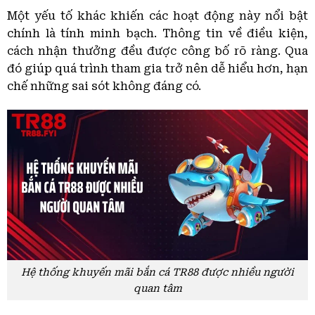
Một yếu tố khác khiến các hoạt động này nổi bật
chính là tính minh bạch. Thông tin về điều kiện,
cách nhận thưởng đều được công bố rõ ràng. Qua
đó giúp quá trình tham gia trở nên dễ hiểu hơn, hạn
chế những sai sót không đáng có.
Hệ thống khuyến mãi bắn cá TR88 được nhiều người
quan tâm