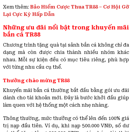
Xem thêm:
Bảo Hiểm Cược Thua TR88 – Cơ Hội Gỡ
Lại Cực Kỳ Hấp Dẫn
Những ưu đãi nổi bật trong khuyến mãi
bắn cá TR88
Chương trình tặng quà tại sảnh bắn cá không chỉ đa
dạng mà còn được chia thành nhiều nhóm khác
nhau. Mỗi sự kiện đều có mục tiêu riêng, phù hợp
với từng nhu cầu cụ thể.
Thưởng chào mừng TR88
Khuyến mãi bắn cá thường bắt đầu bằng gói ưu đãi
dành cho tài khoản mới. Đây là bước khởi đầu giúp
làm quen với hệ thống một cách nhẹ nhàng.
Thông thường, mức thưởng có thể lên đến 100% giá
trị nạp đầu tiên. Ví dụ, khi nạp 500.000 VNĐ, số dư