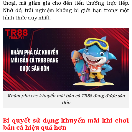
thoại, mã giảm giá cho đến tiền thưởng trực tiếp.
Nhờ đó, trải nghiệm không bị giới hạn trong một
hình thức duy nhất.
Khám phá các khuyến mãi bắn cá TR88 đang được săn
đón
Bí quyết sử dụng khuyến mãi khi chơi
bắn cá hiệu quả hơn