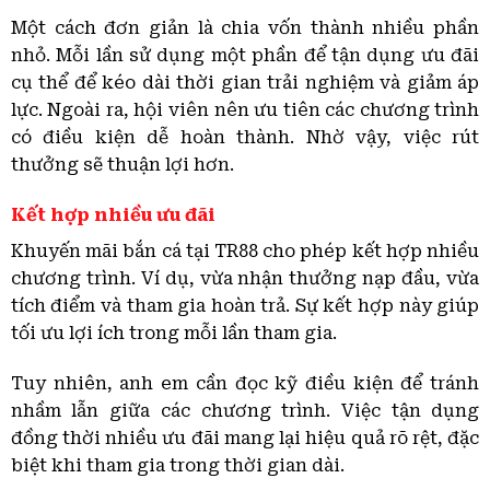
Một cách đơn giản là chia vốn thành nhiều phần
nhỏ. Mỗi lần sử dụng một phần để tận dụng ưu đãi
cụ thể để kéo dài thời gian trải nghiệm và giảm áp
lực. Ngoài ra, hội viên nên ưu tiên các chương trình
có điều kiện dễ hoàn thành. Nhờ vậy, việc rút
thưởng sẽ thuận lợi hơn.
Kết hợp nhiều ưu đãi
Khuyến mãi bắn cá tại TR88 cho phép kết hợp nhiều
chương trình. Ví dụ, vừa nhận thưởng nạp đầu, vừa
tích điểm và tham gia hoàn trả. Sự kết hợp này giúp
tối ưu lợi ích trong mỗi lần tham gia.
Tuy nhiên, anh em cần đọc kỹ điều kiện để tránh
nhầm lẫn giữa các chương trình. Việc tận dụng
đồng thời nhiều ưu đãi mang lại hiệu quả rõ rệt, đặc
biệt khi tham gia trong thời gian dài.