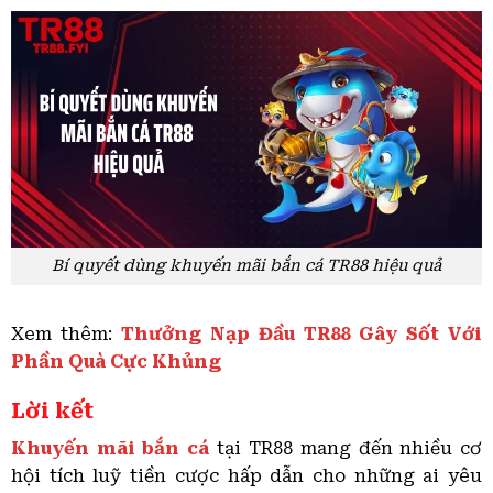
Bí quyết dùng khuyến mãi bắn cá TR88 hiệu quả
Xem thêm:
Thưởng Nạp Đầu TR88 Gây Sốt Với
Phần Quà Cực Khủng
Lời kết
Khuyến mãi bắn cá
tại TR88 mang đến nhiều cơ
hội tích luỹ tiền cược hấp dẫn cho những ai yêu