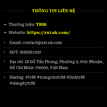
THÔNG TIN LIÊN HỆ
Thương hiệu:
TR88
Website:
https://zxi.uk.com/
Email:
contact@zxi.uk.com
SĐT: 0565821020
Địa chỉ: 28 Đỗ Tấn Phong, Phường 9, Đức Nhuận,
Hồ Chí Minh 700000, Việt Nam
Hastag: #tr88 #trangchutr88 #linktr88
#dangkytr88